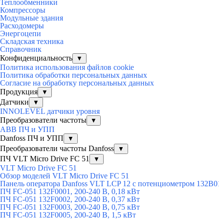
Теплообменники
Компрессоры
Модульные здания
Расходомеры
Энергоцепи
Складская техника
Справочник
Конфиденциальность
▼
Политика использования файлов cookie
Политика обработки персональных данных
Согласие на обработку персональных данных
Продукция
▼
Датчики
▼
INNOLEVEL датчики уровня
Преобразователи частоты
▼
ABB ПЧ и УПП
Danfoss ПЧ и УПП
▼
Преобразователи частоты Danfoss
▼
ПЧ VLT Micro Drive FC 51
▼
VLT Micro Drive FC 51
Обзор моделей VLT Micro Drive FC 51
Панель оператора Danfoss VLT LCP 12 с потенциометром 132B0
ПЧ FC-051 132F0001, 200-240 В, 0,18 кВт
ПЧ FC-051 132F0002, 200-240 В, 0,37 кВт
ПЧ FC-051 132F0003, 200-240 В, 0,75 кВт
ПЧ FC-051 132F0005, 200-240 В, 1,5 кВт